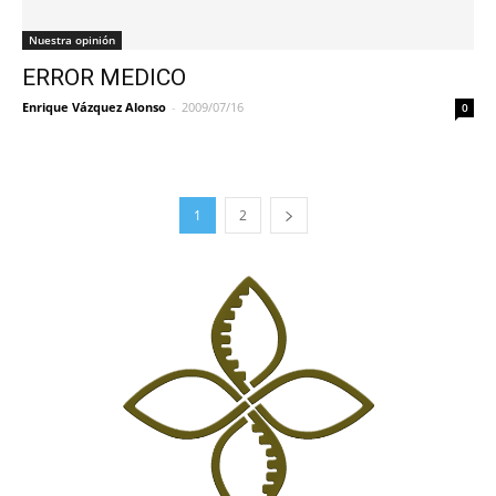
Nuestra opinión
ERROR MEDICO
Enrique Vázquez Alonso
-
2009/07/16
0
1
2