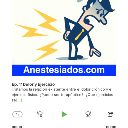
Ep. 1: Dolor y Ejercicio
Tratamos la relación existente entre el dolor crónico y el
ejercicio físico. ¿Puede ser terapéutico?, ¿Qué ejercicios
se
[...]
1
x
Skip
Play
Jump
Change
Share
Playback
This
Backward
Pause
Forward
00:00
00:00