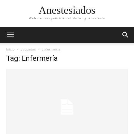
Anestesiados
Web de terapéutica del dolor y anestesia
Inicio
Etiquetas
Enfermería
Tag: Enfermería