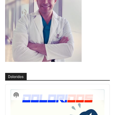
Doloridos
Reproductor
de
Show
audio
Podcast
Information