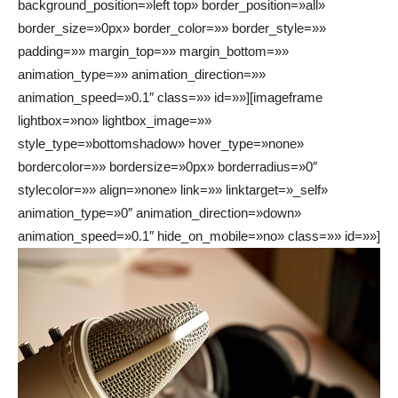
background_position=»left top» border_position=»all»
border_size=»0px» border_color=»» border_style=»»
padding=»» margin_top=»» margin_bottom=»»
animation_type=»» animation_direction=»»
animation_speed=»0.1″ class=»» id=»»][imageframe
lightbox=»no» lightbox_image=»»
style_type=»bottomshadow» hover_type=»none»
bordercolor=»» bordersize=»0px» borderradius=»0″
stylecolor=»» align=»none» link=»» linktarget=»_self»
animation_type=»0″ animation_direction=»down»
animation_speed=»0.1″ hide_on_mobile=»no» class=»» id=»»]