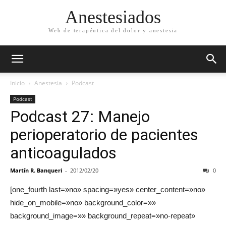
Anestesiados
Web de terapéutica del dolor y anestesia
Inicio
Anestesia
Podcast
Podcast
Podcast 27: Manejo
perioperatorio de pacientes
anticoagulados
Martín R. Banqueri
-
2012/02/20
0
[one_fourth last=»no» spacing=»yes» center_content=»no»
hide_on_mobile=»no» background_color=»»
background_image=»» background_repeat=»no-repeat»