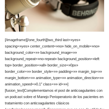
[/imageframe][/one_fourth][two_third last=»yes»
spacing=»yes» center_content=»no» hide_on_mobile=»no»
background_color=»» background_image=»»
background_repeat=»no-repeat» background_position=»left
top» border_position=»all» border_size=»0px»
border_color=»» border_style=»» padding=»» margin_top=»»
margin_bottom=»» animation_type=»» animation_direction=»»
animation_speed=»0.1″ class=»» id=»»]
[fusion_text]Complementamos el post de anticoagulantes con
un podcast sobre el Manejo Perioperatorio de los pacientes en
tratamiento con anticoagulantes clásicos