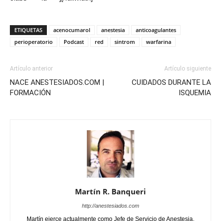
ETIQUETAS
acenocumarol
anestesia
anticoagulantes
perioperatorio
Podcast
red
sintrom
warfarina
Artículo anterior
Artículo siguiente
NACE ANESTESIADOS.COM |
CUIDADOS DURANTE LA
FORMACIÓN
ISQUEMIA
Martín R. Banqueri
http://anestesiados.com
Martín ejerce actualmente como Jefe de Servicio de Anestesia,