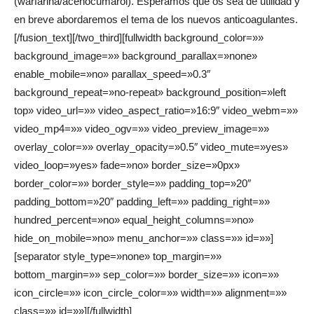
(warfarina/acenocumarol). Esperamos que os sea de utilidad y
en breve abordaremos el tema de los nuevos anticoagulantes.
[/fusion_text][/two_third][fullwidth background_color=»»
background_image=»» background_parallax=»none»
enable_mobile=»no» parallax_speed=»0.3″
background_repeat=»no-repeat» background_position=»left
top» video_url=»» video_aspect_ratio=»16:9″ video_webm=»»
video_mp4=»» video_ogv=»» video_preview_image=»»
overlay_color=»» overlay_opacity=»0.5″ video_mute=»yes»
video_loop=»yes» fade=»no» border_size=»0px»
border_color=»» border_style=»» padding_top=»20″
padding_bottom=»20″ padding_left=»» padding_right=»»
hundred_percent=»no» equal_height_columns=»no»
hide_on_mobile=»no» menu_anchor=»» class=»» id=»»]
[separator style_type=»none» top_margin=»»
bottom_margin=»» sep_color=»» border_size=»» icon=»»
icon_circle=»» icon_circle_color=»» width=»» alignment=»»
class=»» id=»»][/fullwidth]