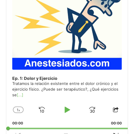
Ep. 1: Dolor y Ejercicio
Tratamos la relación existente entre el dolor crónico y el
ejercicio físico. ¿Puede ser terapéutico?, ¿Qué ejercicios
se
[...]
1
x
Skip
Play
Jump
Change
Share
Playback
This
Backward
Pause
Forward
00:00
Rate
00:00
Episo