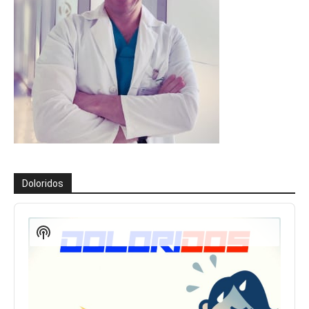
Doloridos
Reproductor
de
Show
audio
Podcast
Information