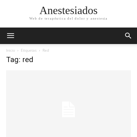
Anestesiados
Web de terapéutica del dolor y anestesia
Inicio
Etiquetas
Red
Tag: red