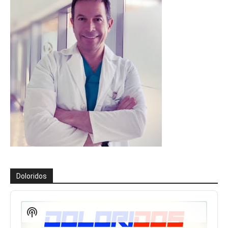
Doloridos
Reproductor
de
Show
audio
Podcast