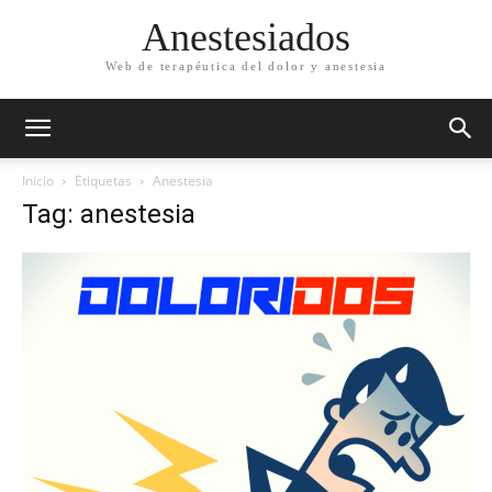
Anestesiados
Web de terapéutica del dolor y anestesia
Inicio
Etiquetas
Anestesia
Tag: anestesia