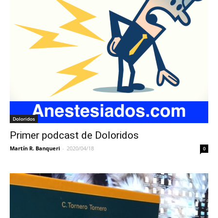
Doloridos
Primer podcast de Doloridos
Martín R. Banqueri
-
2020/04/18
0