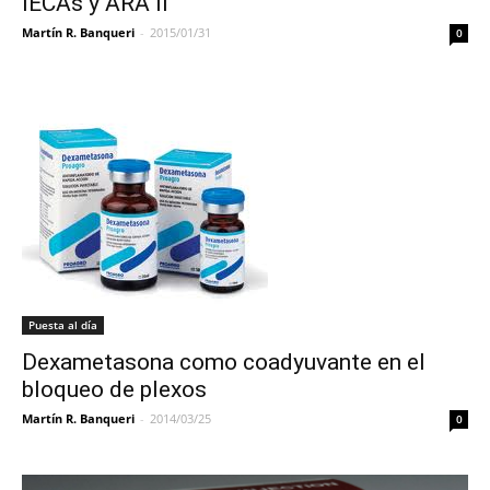
IECAs y ARA II
Martín R. Banqueri
-
2015/01/31
0
Puesta al día
Dexametasona como coadyuvante en el
bloqueo de plexos
Martín R. Banqueri
-
2014/03/25
0