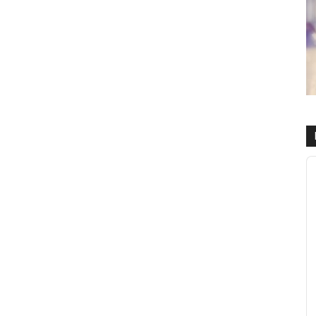
R
d
a