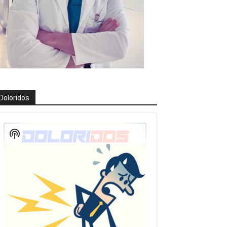
Doloridos
eproductor
e
Show
udio
Podcast
Information