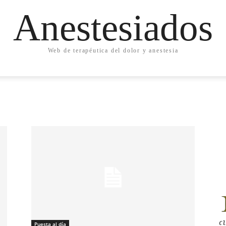
Anestesiados
Web de terapéutica del dolor y anestesia
Cl
Puesta al día