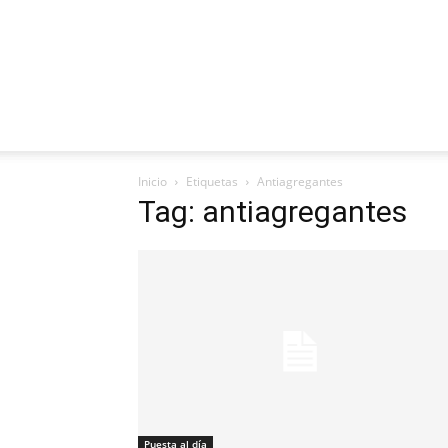
Inicio
Etiquetas
Antiagregantes
Tag: antiagregantes
Puesta al día