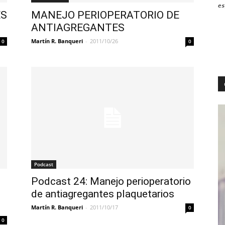
es
ES
MANEJO PERIOPERATORIO DE
ANTIAGREGANTES
Martín R. Banqueri
-
2011/10/26
0
0
Podcast
Podcast 24: Manejo perioperatorio
de antiagregantes plaquetarios
Martín R. Banqueri
-
2011/10/17
0
0