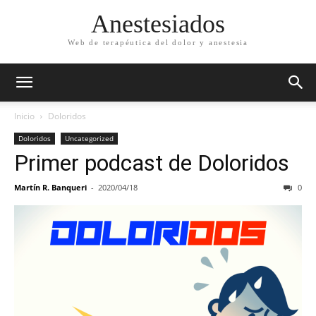
Anestesiados
Web de terapéutica del dolor y anestesia
Inicio
Doloridos
Doloridos
Uncategorized
Primer podcast de Doloridos
Martín R. Banqueri
-
2020/04/18
0