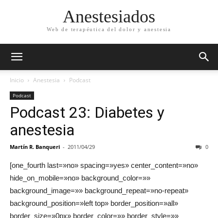
Anestesiados
Web de terapéutica del dolor y anestesia
Inicio
Anestesia
Podcast
Podcast
Podcast 23: Diabetes y
anestesia
Martín R. Banqueri
-
2011/04/29
0
[one_fourth last=»no» spacing=»yes» center_content=»no»
hide_on_mobile=»no» background_color=»»
background_image=»» background_repeat=»no-repeat»
background_position=»left top» border_position=»all»
border_size=»0px» border_color=»» border_style=»»