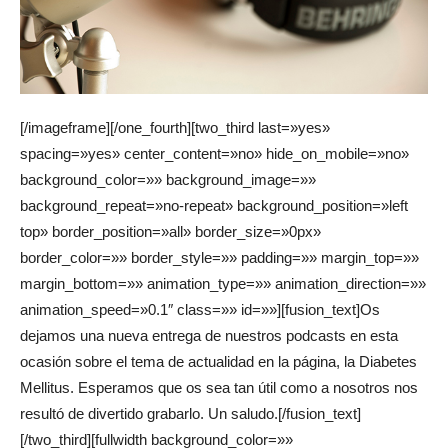
[/imageframe][/one_fourth][two_third last=»yes»
spacing=»yes» center_content=»no» hide_on_mobile=»no»
background_color=»» background_image=»»
background_repeat=»no-repeat» background_position=»left
top» border_position=»all» border_size=»0px»
border_color=»» border_style=»» padding=»» margin_top=»»
margin_bottom=»» animation_type=»» animation_direction=»»
animation_speed=»0.1″ class=»» id=»»][fusion_text]Os
dejamos una nueva entrega de nuestros podcasts en esta
ocasión sobre el tema de actualidad en la página, la Diabetes
Mellitus. Esperamos que os sea tan útil como a nosotros nos
resultó de divertido grabarlo. Un saludo.[/fusion_text]
[/two_third][fullwidth background_color=»»