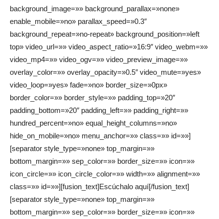
background_image=»» background_parallax=»none»
enable_mobile=»no» parallax_speed=»0.3″
background_repeat=»no-repeat» background_position=»left
top» video_url=»» video_aspect_ratio=»16:9″ video_webm=»»
video_mp4=»» video_ogv=»» video_preview_image=»»
overlay_color=»» overlay_opacity=»0.5″ video_mute=»yes»
video_loop=»yes» fade=»no» border_size=»0px»
border_color=»» border_style=»» padding_top=»20″
padding_bottom=»20″ padding_left=»» padding_right=»»
hundred_percent=»no» equal_height_columns=»no»
hide_on_mobile=»no» menu_anchor=»» class=»» id=»»]
[separator style_type=»none» top_margin=»»
bottom_margin=»» sep_color=»» border_size=»» icon=»»
icon_circle=»» icon_circle_color=»» width=»» alignment=»»
class=»» id=»»][fusion_text]Escúchalo aquí[/fusion_text]
[separator style_type=»none» top_margin=»»
bottom_margin=»» sep_color=»» border_size=»» icon=»»