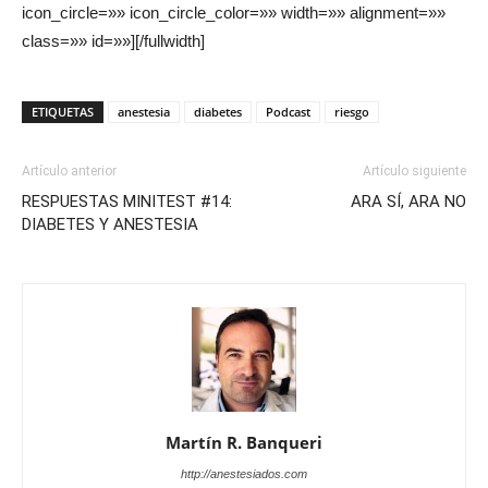
icon_circle=»» icon_circle_color=»» width=»» alignment=»»
class=»» id=»»][/fullwidth]
ETIQUETAS
anestesia
diabetes
Podcast
riesgo
Artículo anterior
Artículo siguiente
RESPUESTAS MINITEST #14:
ARA SÍ, ARA NO
DIABETES Y ANESTESIA
Martín R. Banqueri
http://anestesiados.com