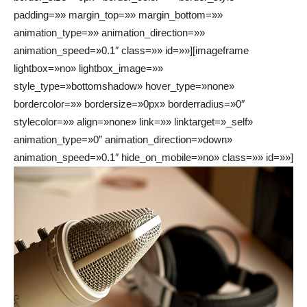
padding=»» margin_top=»» margin_bottom=»»
animation_type=»» animation_direction=»»
animation_speed=»0.1″ class=»» id=»»][imageframe
lightbox=»no» lightbox_image=»»
style_type=»bottomshadow» hover_type=»none»
bordercolor=»» bordersize=»0px» borderradius=»0″
stylecolor=»» align=»none» link=»» linktarget=»_self»
animation_type=»0″ animation_direction=»down»
animation_speed=»0.1″ hide_on_mobile=»no» class=»» id=»»]