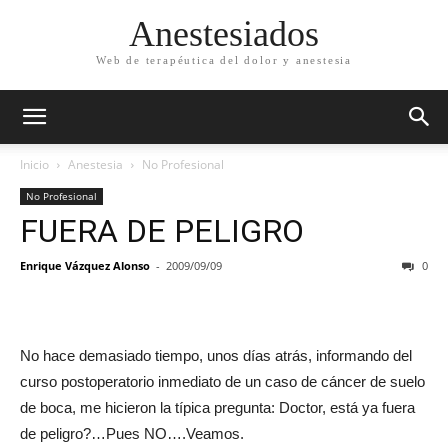
Anestesiados
Web de terapéutica del dolor y anestesia
Inicio
Anestesia
No Profesional
No Profesional
FUERA DE PELIGRO
Enrique Vázquez Alonso
-
2009/09/09
0
No hace demasiado tiempo, unos días atrás, informando del
curso postoperatorio inmediato de un caso de cáncer de suelo
de boca, me hicieron la típica pregunta: Doctor, está ya fuera
de peligro?…Pues NO….Veamos.