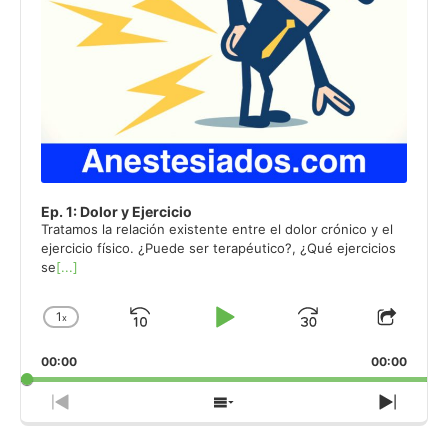
Ep. 1: Dolor y Ejercicio
Tratamos la relación existente entre el dolor crónico y el
ejercicio físico. ¿Puede ser terapéutico?, ¿Qué ejercicios
se
[...]
1
x
Skip
Play
Jump
Change
Share
Playback
This
Backward
Pause
Forward
00:00
Rate
00:00
Episo
Previous
Show
Next
Episode
Episodes
Episo