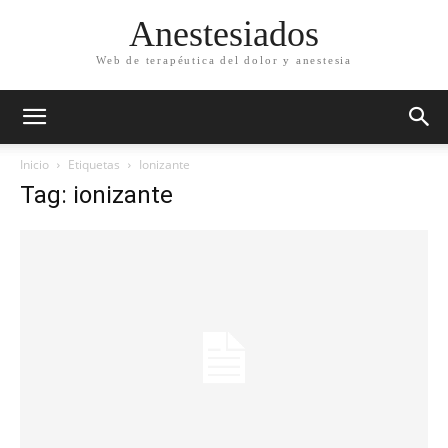
Anestesiados
Web de terapéutica del dolor y anestesia
Inicio
Etiquetas
Ionizante
Tag: ionizante