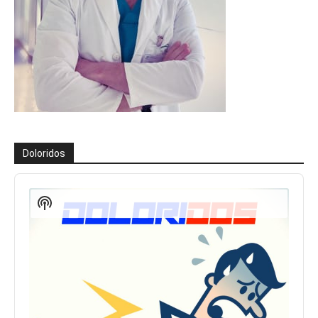
Doloridos
Reproductor
de
Show
audio
Podcast
Information