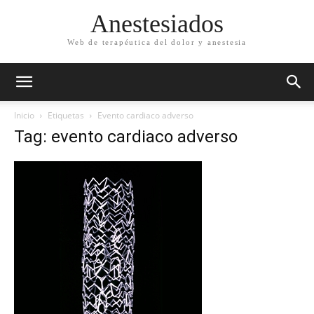
Anestesiados
Web de terapéutica del dolor y anestesia
Inicio
Etiquetas
Evento cardiaco adverso
Tag: evento cardiaco adverso