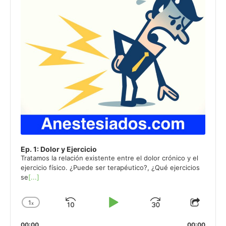
Ep. 1: Dolor y Ejercicio
Tratamos la relación existente entre el dolor crónico y el
ejercicio físico. ¿Puede ser terapéutico?, ¿Qué ejercicios
se
[...]
1
x
Skip
Play
Jump
Change
Share
Playback
This
Backward
Pause
Forward
00:00
00:00