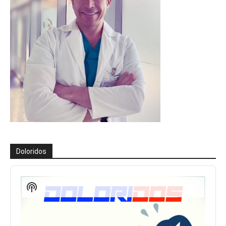
Doloridos
Reproductor
de
Show
audio
Podcast
Information