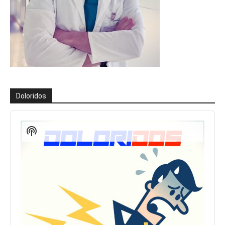
Doloridos
Reproductor
de
Show
audio
Podcast
Information