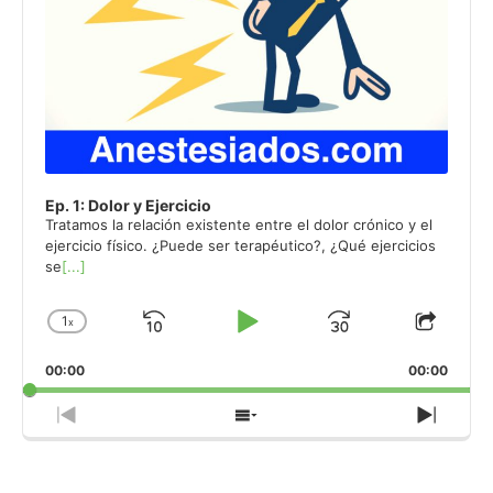
Ep. 1: Dolor y Ejercicio
Tratamos la relación existente entre el dolor crónico y el
ejercicio físico. ¿Puede ser terapéutico?, ¿Qué ejercicios
se
[...]
1
x
Skip
Play
Jump
Change
Share
Playback
This
Backward
Pause
Forward
00:00
Rate
00:00
Episo
Previous
Show
Next
Episode
Episodes
Episo
List