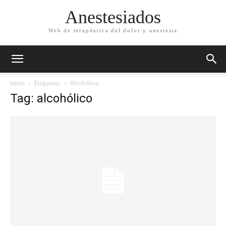
Anestesiados
Web de terapéutica del dolor y anestesia
Inicio
Etiquetas
Alcohólico
Tag: alcohólico