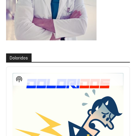
Doloridos
Reproductor
de
Show
audio
Podcast
Information