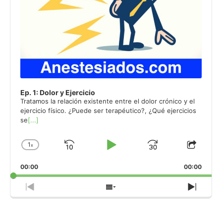
Ep. 1: Dolor y Ejercicio
Tratamos la relación existente entre el dolor crónico y el
ejercicio físico. ¿Puede ser terapéutico?, ¿Qué ejercicios
se
[...]
1
x
Skip
Play
Jump
Change
Share
Playback
This
Backward
Pause
Forward
00:00
Rate
00:00
Episo
Previous
Show
Next
Episode
Episodes
Episo
List