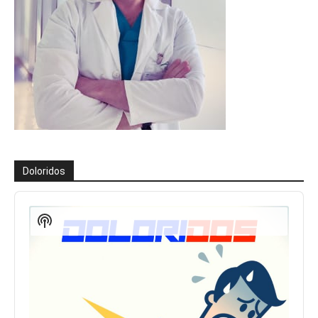
Doloridos
Reproductor
de
Show
audio
Podcast
Information