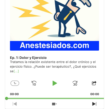
Ep. 1: Dolor y Ejercicio
Tratamos la relación existente entre el dolor crónico y el
ejercicio físico. ¿Puede ser terapéutico?, ¿Qué ejercicios
se
[...]
1
x
Skip
Play
Jump
Change
Share
Playback
This
Backward
Pause
Forward
00:00
Rate
00:00
Episo
Previous
Show
Next