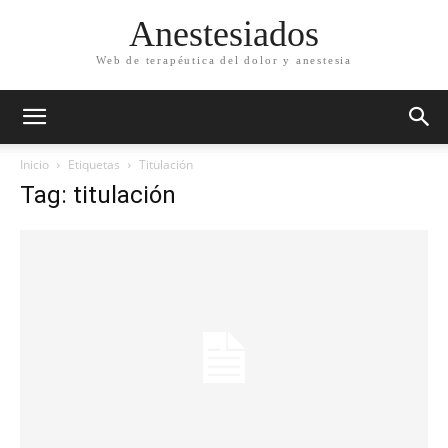
Anestesiados
Web de terapéutica del dolor y anestesia
Inicio
Etiquetas
Titulación
Tag: titulación