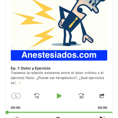
Ep. 1: Dolor y Ejercicio
Tratamos la relación existente entre el dolor crónico y el
ejercicio físico. ¿Puede ser terapéutico?, ¿Qué ejercicios
se
[...]
1
x
Skip
Play
Jump
Change
Share
Playback
This
Backward
Pause
Forward
00:00
Rate
00:00
Episo