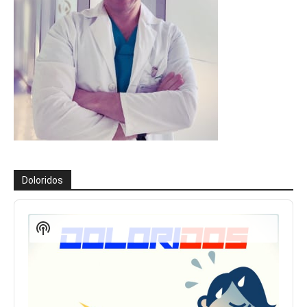
Doloridos
Reproductor
de
Show
audio
Podcast
Information