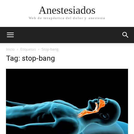
Anestesiados
Web de terapéutica del dolor y anestesia
Inicio
Etiquetas
Stop-bang
Tag: stop-bang