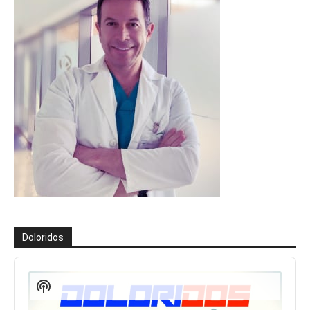
Doloridos
Reproductor
de
Show
audio
Podcast