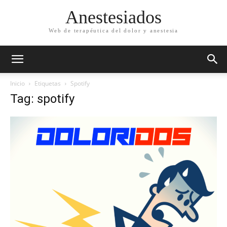
Anestesiados
Web de terapéutica del dolor y anestesia
Inicio
Etiquetas
Spotify
Tag: spotify