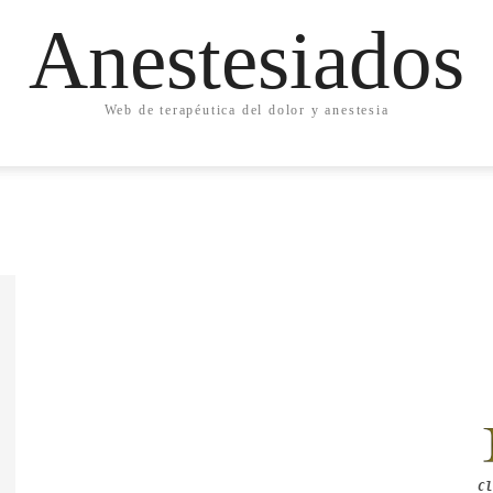
Anestesiados
Web de terapéutica del dolor y anestesia
Cl