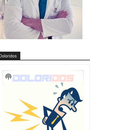
Doloridos
eproductor
e
Show
udio
Podcast
Information