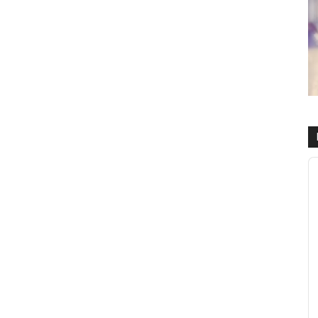
R
d
a