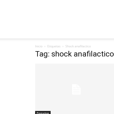
Inicio
Etiquetas
Shock anafilactico
Tag: shock anafilactico
Preguntas