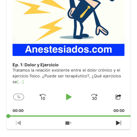
Ep. 1: Dolor y Ejercicio
Tratamos la relación existente entre el dolor crónico y el
ejercicio físico. ¿Puede ser terapéutico?, ¿Qué ejercicios
se
[...]
1
x
Skip
Play
Jump
Change
Share
Playback
This
Backward
Pause
Forward
00:00
Rate
00:00
Episo
Previous
Show
Next
Episode
Episodes
Episo