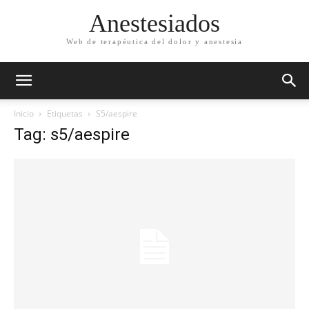
Anestesiados
Web de terapéutica del dolor y anestesia
Inicio
Etiquetas
S5/aespire
Tag: s5/aespire