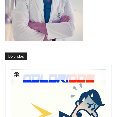
Doloridos
Reproductor
de
Show
audio
Podcast
Information