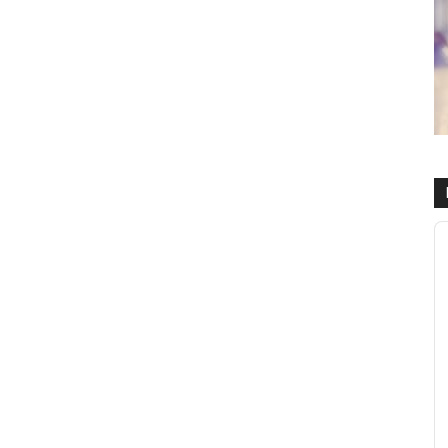
R
d
a