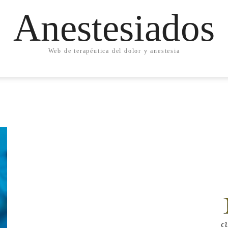
Anestesiados
Web de terapéutica del dolor y anestesia
Cl