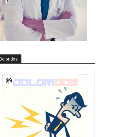
Doloridos
eproductor
e
Show
udio
Podcast
Information