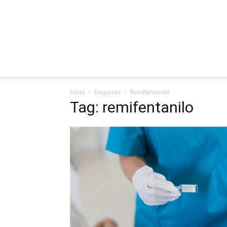
Inicio
Etiquetas
Remifentanilo
Tag: remifentanilo