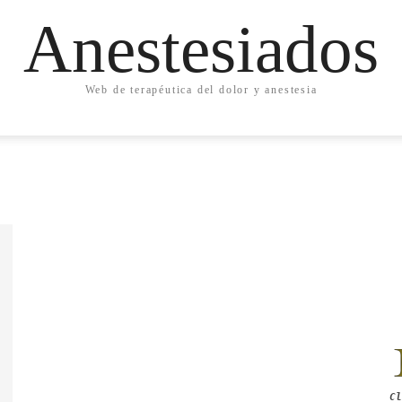
Anestesiados
Web de terapéutica del dolor y anestesia
Cl