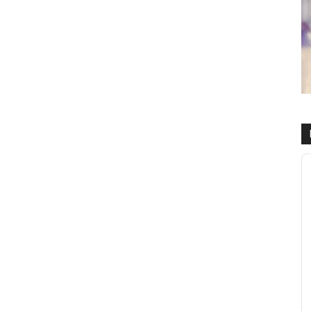
R
d
a