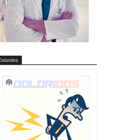
Doloridos
eproductor
e
Show
udio
Podcast
Information