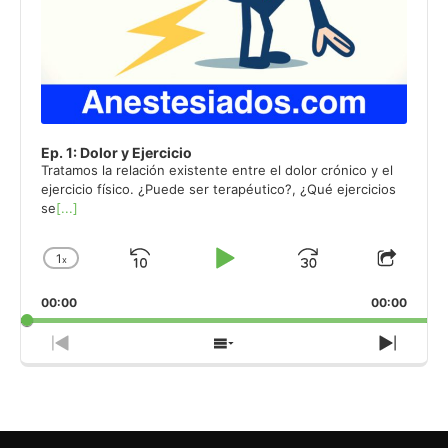
Ep. 1: Dolor y Ejercicio
Tratamos la relación existente entre el dolor crónico y el
ejercicio físico. ¿Puede ser terapéutico?, ¿Qué ejercicios
se
[...]
1
x
Skip
Play
Jump
Change
Share
Playback
This
Backward
Pause
Forward
00:00
Rate
00:00
Episo
Previous
Show
Next
Episode
Episodes
Episo
List