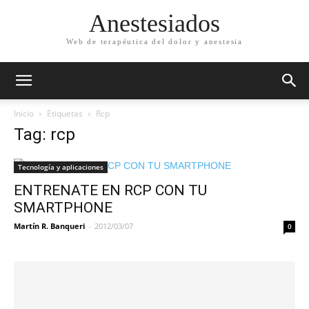
Anestesiados
Web de terapéutica del dolor y anestesia
Inicio
Etiquetas
Rcp
Tag: rcp
Tecnología y aplicaciones
ENTRENATE EN RCP CON TU
SMARTPHONE
Martín R. Banqueri
-
2012/03/07
0