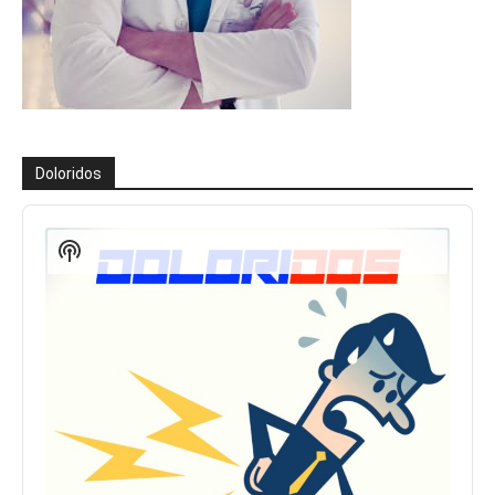
Doloridos
Reproductor
de
Show
audio
Podcast
Information