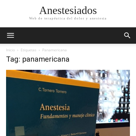
Anestesiados
Web de terapéutica del dolor y anestesia
Inicio
Etiquetas
Panamericana
Tag: panamericana