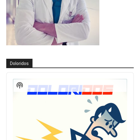
Doloridos
Reproductor
de
Show
audio
Podcast
Information