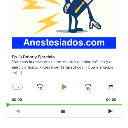
Ep. 1: Dolor y Ejercicio
Tratamos la relación existente entre el dolor crónico y el
ejercicio físico. ¿Puede ser terapéutico?, ¿Qué ejercicios
se
[...]
1
x
Skip
Play
Jump
Change
Share
Playback
This
Backward
Pause
Forward
00:00
Rate
00:00
Episo
Previous
Show
Next
Episode
Episodes
Episo
List