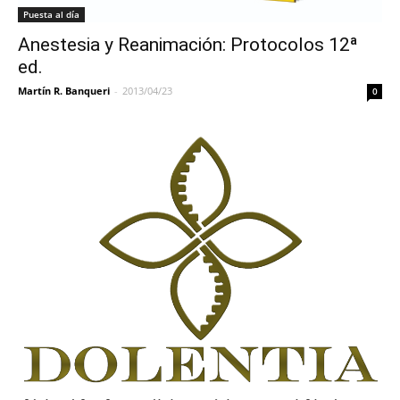
Puesta al día
Anestesia y Reanimación: Protocolos 12ª
ed.
Martín R. Banqueri
-
2013/04/23
0