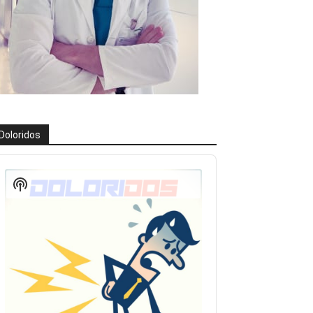
Doloridos
eproductor
e
Show
udio
Podcast
Information