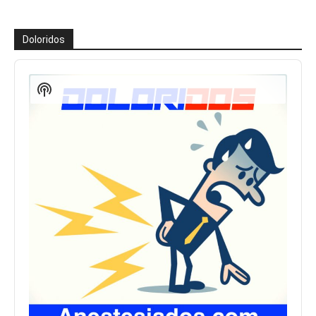
Doloridos
Reproductor
de
Show
audio
Podcast
Information