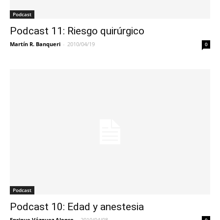
Podcast
Podcast 11: Riesgo quirúrgico
Martín R. Banqueri
-
2010/04/19
0
Podcast
Podcast 10: Edad y anestesia
Enrique Vázquez Alonso
-
2010/04/08