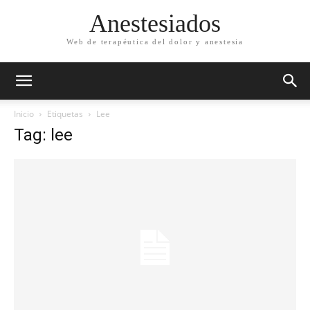
Anestesiados
Web de terapéutica del dolor y anestesia
Inicio
Etiquetas
Lee
Tag: lee