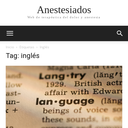
Anestesiados
Web de terapéutica del dolor y anestesia
Inicio
Etiquetas
Inglés
Tag: inglés