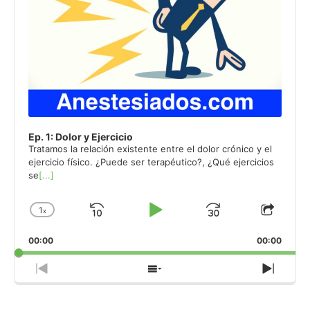
Ep. 1: Dolor y Ejercicio
Tratamos la relación existente entre el dolor crónico y el
ejercicio físico. ¿Puede ser terapéutico?, ¿Qué ejercicios
se
[...]
1
x
Skip
Play
Jump
Change
Share
Playback
This
Backward
Pause
Forward
00:00
Rate
00:00
Episo
Previous
Show
Next
Episode
Episodes
Episo
List