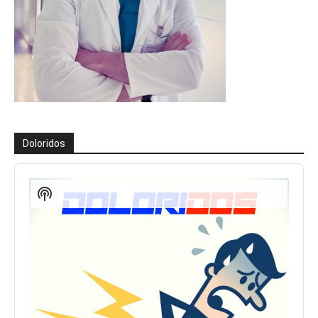
Doloridos
Reproductor
de
Show
audio
Podcast
Information