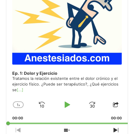
Ep. 1: Dolor y Ejercicio
Tratamos la relación existente entre el dolor crónico y el
ejercicio físico. ¿Puede ser terapéutico?, ¿Qué ejercicios
se
[...]
1
x
Skip
Play
Jump
Change
Share
Playback
This
Backward
Pause
Forward
00:00
Rate
00:00
Episo
Previous
Show
Next