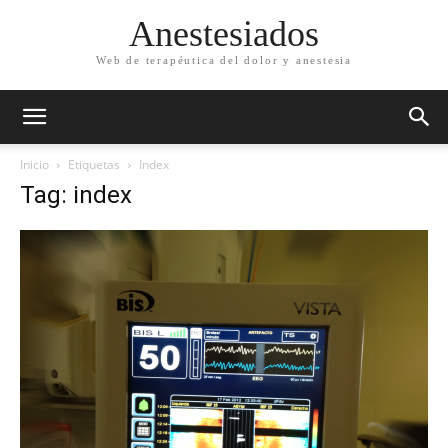
Anestesiados
Web de terapéutica del dolor y anestesia
Inicio
Etiquetas
Index
Tag: index