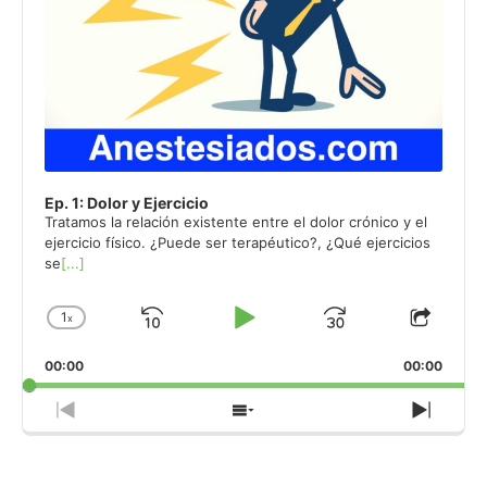
Ep. 1: Dolor y Ejercicio
Tratamos la relación existente entre el dolor crónico y el
ejercicio físico. ¿Puede ser terapéutico?, ¿Qué ejercicios
se
[...]
1
x
Skip
Play
Jump
Change
Share
Playback
This
Backward
Pause
Forward
00:00
Rate
00:00
Episo
Previous
Show
Next
Episode
Episodes
Episo
List