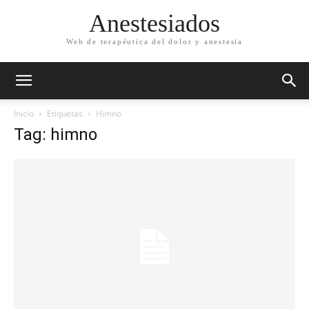
Anestesiados
Web de terapéutica del dolor y anestesia
Inicio
Etiquetas
Himno
Tag: himno