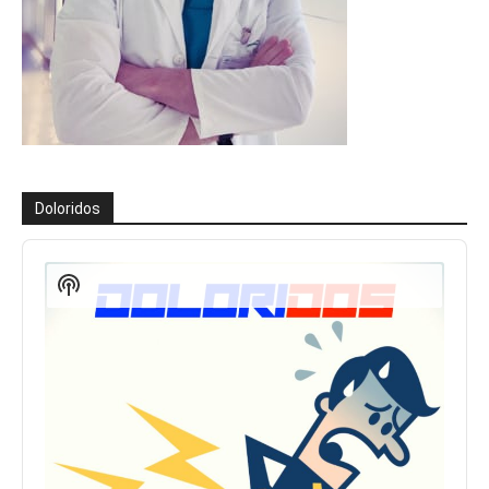
Doloridos
Reproductor
de
Show
audio
Podcast
Information