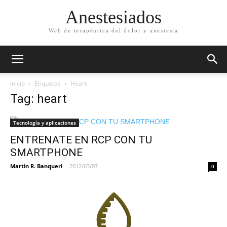
Anestesiados
Web de terapéutica del dolor y anestesia
Inicio
Etiquetas
Heart
Tag: heart
Tecnología y aplicaciones
ENTRENATE EN RCP CON TU
SMARTPHONE
Martín R. Banqueri
-
2012/03/07
0