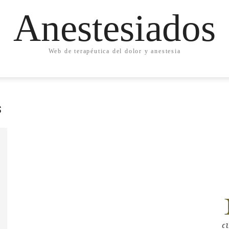
Anestesiados
Web de terapéutica del dolor y anestesia
s
Cl