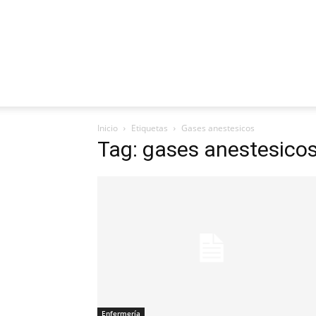
Inicio
Etiquetas
Gases anestesicos
Tag: gases anestesico
Enfermería