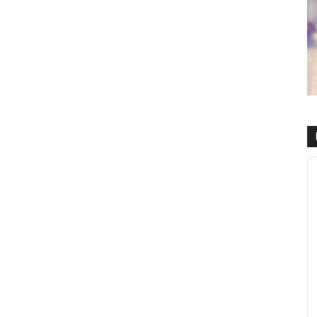
R
d
a