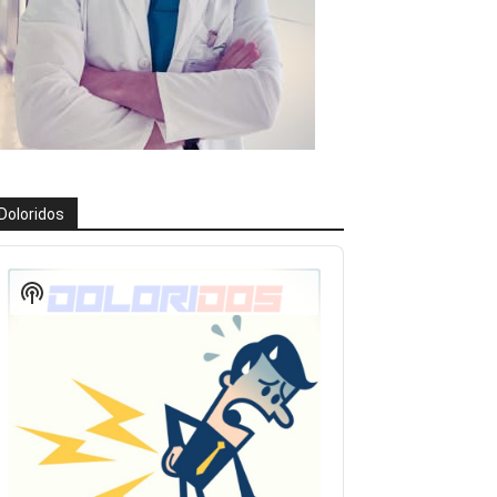
Doloridos
eproductor
e
Show
udio
Podcast
Information