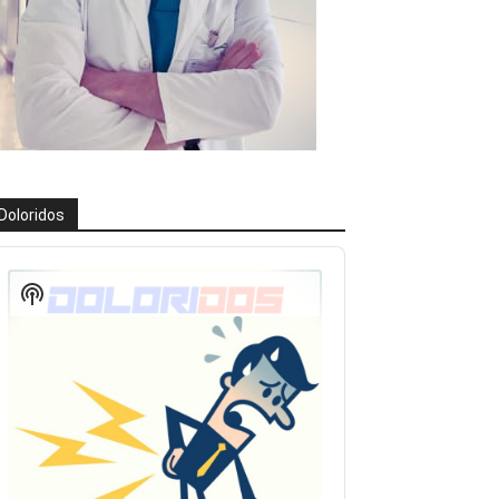
Doloridos
eproductor
e
Show
udio
Podcast
Information