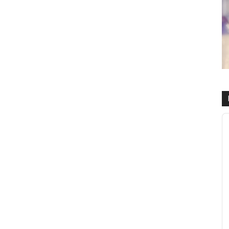
R
d
a