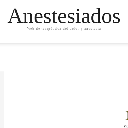
Anestesiados
Web de terapéutica del dolor y anestesia
Cl