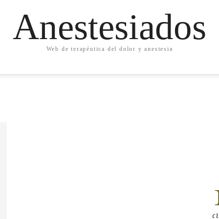
Anestesiados
Web de terapéutica del dolor y anestesia
Cl