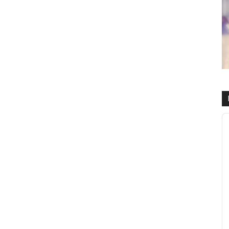
R
d
a