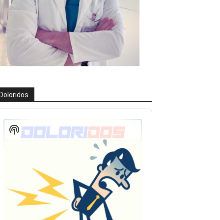
Doloridos
eproductor
e
Show
udio
Podcast
Information