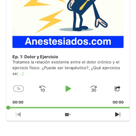
Ep. 1: Dolor y Ejercicio
Tratamos la relación existente entre el dolor crónico y el
ejercicio físico. ¿Puede ser terapéutico?, ¿Qué ejercicios
se
[...]
1
x
Skip
Play
Jump
Change
Share
Playback
This
Backward
Pause
Forward
00:00
Rate
00:00
Episo
Previous
Show
Next
Episode
Episodes
Episo
List