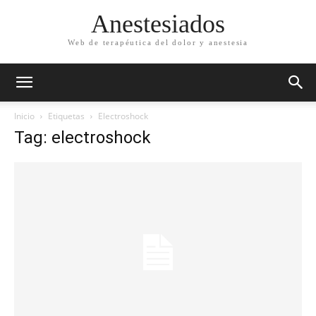
Anestesiados
Web de terapéutica del dolor y anestesia
Inicio
Etiquetas
Electroshock
Tag: electroshock