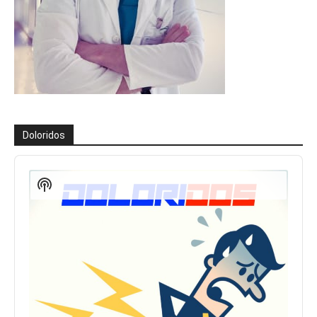
Doloridos
Reproductor
de
Show
audio
Podcast
Information