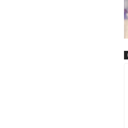
R
d
a