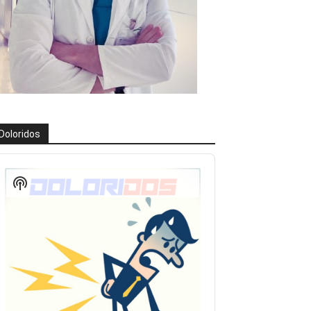
Doloridos
eproductor
e
Show
udio
Podcast
Information