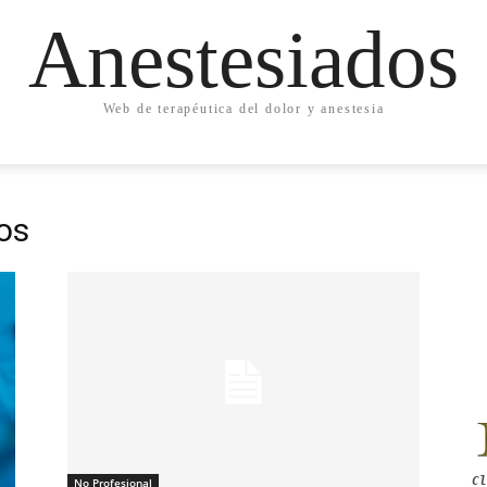
Anestesiados
Web de terapéutica del dolor y anestesia
os
Cl
No Profesional