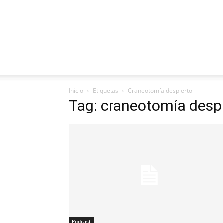
Inicio
Etiquetas
Craneotomía despierto
Tag: craneotomía desp
Podcast