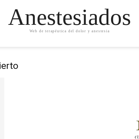
Anestesiados
Web de terapéutica del dolor y anestesia
ierto
Cl