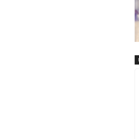
R
d
a