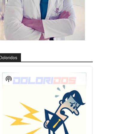
Doloridos
eproductor
e
Show
udio
Podcast
Information