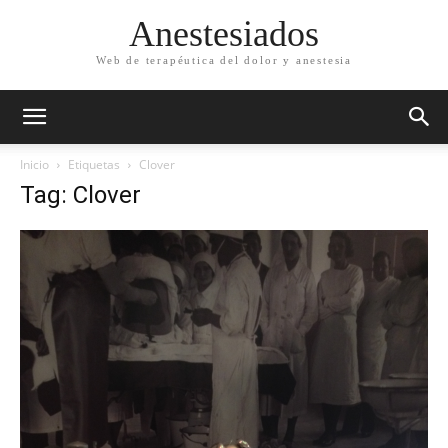
Anestesiados
Web de terapéutica del dolor y anestesia
Inicio
Etiquetas
Clover
Tag: Clover