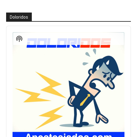
Doloridos
Reproductor
de
Show
audio
Podcast
Information