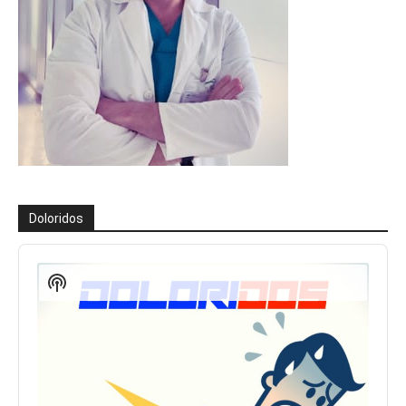
Doloridos
Reproductor
de
Show
audio
Podcast
Information