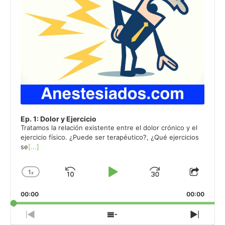
Ep. 1: Dolor y Ejercicio
Tratamos la relación existente entre el dolor crónico y el
ejercicio físico. ¿Puede ser terapéutico?, ¿Qué ejercicios
se
[...]
1
x
Skip
Play
Jump
Change
Share
Playback
This
Backward
Pause
Forward
00:00
Rate
00:00
Episo
Previous
Show
Next