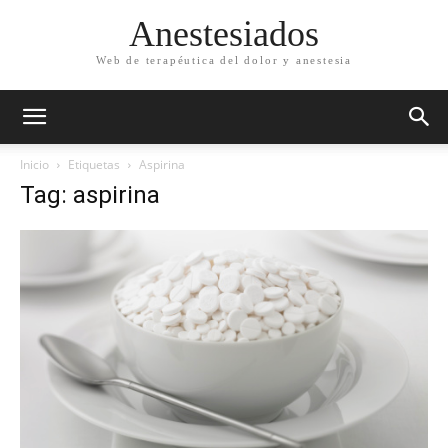
Anestesiados
Web de terapéutica del dolor y anestesia
Inicio
Etiquetas
Aspirina
Tag: aspirina