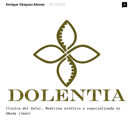
Enrique Vázquez Alonso
-
2011/03/22
0
Clínica del Dolor, Medicina estética y especializada en
Úbeda (Jaén)