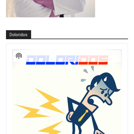
Doloridos
Reproductor
de
Show
audio
Podcast
Information