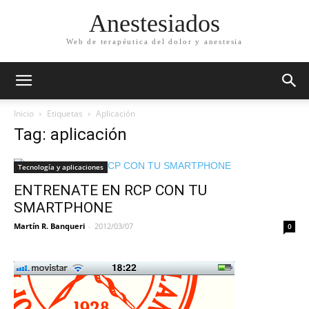
Anestesiados
Web de terapéutica del dolor y anestesia
Inicio
Etiquetas
Aplicación
Tag: aplicación
Tecnología y aplicaciones
ENTRENATE EN RCP CON TU
SMARTPHONE
Martín R. Banqueri
-
2012/03/07
0