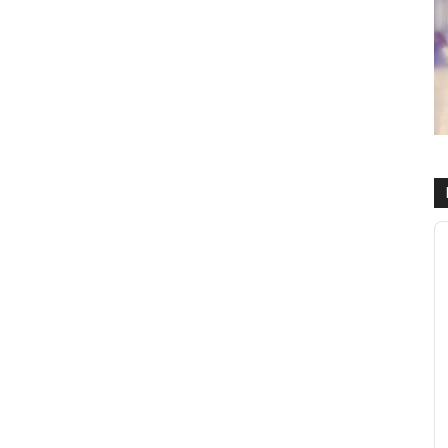
R
d
a