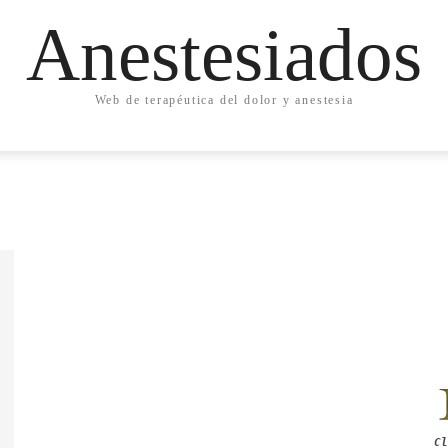
Anestesiados
Web de terapéutica del dolor y anestesia
Cl