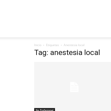
Inicio
Etiquetas
Anestesia local
Tag: anestesia local
No Profesional