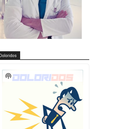
Doloridos
eproductor
e
Show
udio
Podcast
Information