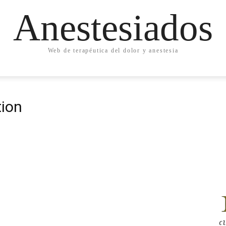
Anestesiados
Web de terapéutica del dolor y anestesia
tion
Cl