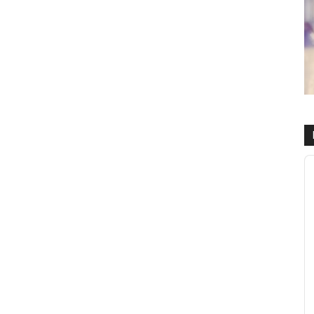
R
d
a