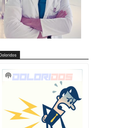
Doloridos
eproductor
e
Show
udio
Podcast
Information