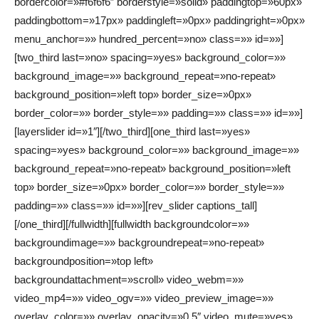
bordercolor=»#f6f6f6″ borderstyle=»solid» paddingtop=»60px»
paddingbottom=»17px» paddingleft=»0px» paddingright=»0px»
menu_anchor=»» hundred_percent=»no» class=»» id=»»]
[two_third last=»no» spacing=»yes» background_color=»»
background_image=»» background_repeat=»no-repeat»
background_position=»left top» border_size=»0px»
border_color=»» border_style=»» padding=»» class=»» id=»»]
[layerslider id=»1″][/two_third][one_third last=»yes»
spacing=»yes» background_color=»» background_image=»»
background_repeat=»no-repeat» background_position=»left
top» border_size=»0px» border_color=»» border_style=»»
padding=»» class=»» id=»»][rev_slider captions_tall]
[/one_third][/fullwidth][fullwidth backgroundcolor=»»
backgroundimage=»» backgroundrepeat=»no-repeat»
backgroundposition=»top left»
backgroundattachment=»scroll» video_webm=»»
video_mp4=»» video_ogv=»» video_preview_image=»»
overlay_color=»» overlay_opacity=»0.5″ video_mute=»yes»