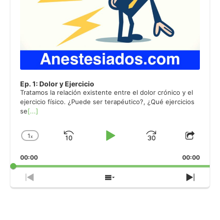
Ep. 1: Dolor y Ejercicio
Tratamos la relación existente entre el dolor crónico y el
ejercicio físico. ¿Puede ser terapéutico?, ¿Qué ejercicios
se
[...]
1
x
Skip
Play
Jump
Change
Share
Playback
This
Backward
Pause
Forward
00:00
Rate
00:00
Episo
Previous
Show
Next
Episode
Episodes
Episo
List