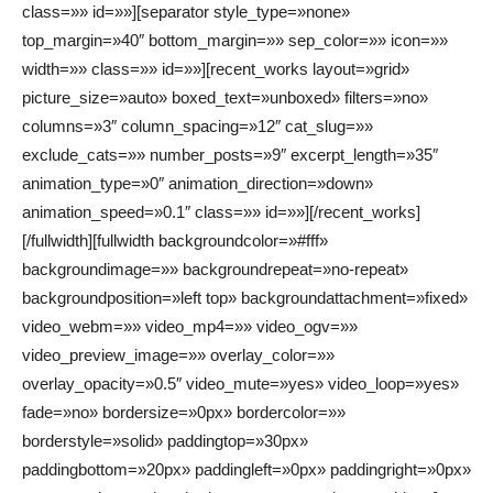
class=»» id=»»][separator style_type=»none»
top_margin=»40″ bottom_margin=»» sep_color=»» icon=»»
width=»» class=»» id=»»][recent_works layout=»grid»
picture_size=»auto» boxed_text=»unboxed» filters=»no»
columns=»3″ column_spacing=»12″ cat_slug=»»
exclude_cats=»» number_posts=»9″ excerpt_length=»35″
animation_type=»0″ animation_direction=»down»
animation_speed=»0.1″ class=»» id=»»][/recent_works]
[/fullwidth][fullwidth backgroundcolor=»#fff»
backgroundimage=»» backgroundrepeat=»no-repeat»
backgroundposition=»left top» backgroundattachment=»fixed»
video_webm=»» video_mp4=»» video_ogv=»»
video_preview_image=»» overlay_color=»»
overlay_opacity=»0.5″ video_mute=»yes» video_loop=»yes»
fade=»no» bordersize=»0px» bordercolor=»»
borderstyle=»solid» paddingtop=»30px»
paddingbottom=»20px» paddingleft=»0px» paddingright=»0px»